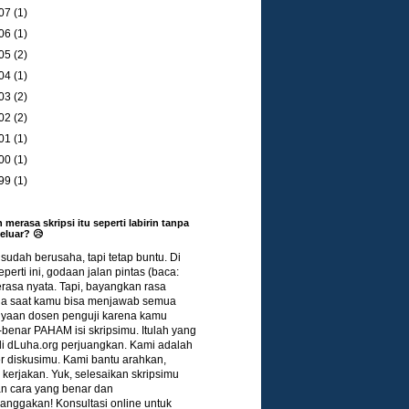
07
(1)
06
(1)
05
(2)
04
(1)
03
(2)
02
(2)
01
(1)
00
(1)
99
(1)
 merasa skripsi itu seperti labirin tanpa
keluar? 😥
udah berusaha, tapi tetap buntu. Di
eperti ini, godaan jalan pintas (baca:
terasa nyata. Tapi, bayangkan rasa
a saat kamu bisa menjawab semua
nyaan dosen penguji karena kamu
benar PAHAM isi skripsimu. Itulah yang
di dLuha.org perjuangkan. Kami adalah
r diskusimu. Kami bantu arahkan,
kerjakan. Yuk, selesaikan skripsimu
n cara yang benar dan
nggakan! Konsultasi online untuk