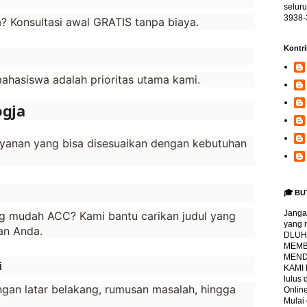
selur
3938-
? Konsultasi awal GRATIS tanpa biaya.
Kontri
mahasiswa adalah prioritas utama kami.
ogja
yanan yang bisa disesuaikan dengan kebutuhan
🎓 BU
Jangan
g mudah ACC? Kami bantu carikan judul yang
yang 
an Anda.
DLUHA
MEMBI
MENDA
i
KAMI
lulus
ngan latar belakang, rumusan masalah, hingga
Online
Mulai 