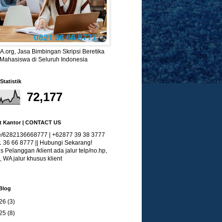
.org, Jasa Bimbingan Skripsi Beretika
 Mahasiswa di Seluruh Indonesia
Statistik
72,177
t Kantor | CONTACT US
/6282136668777 | +62877 39 38 3777
1 36 66 8777 || Hubungi Sekarang!
 Pelanggan /klient ada jalur telp/no.hp,
, WA jalur khusus klient
Blog
26
(3)
25
(8)