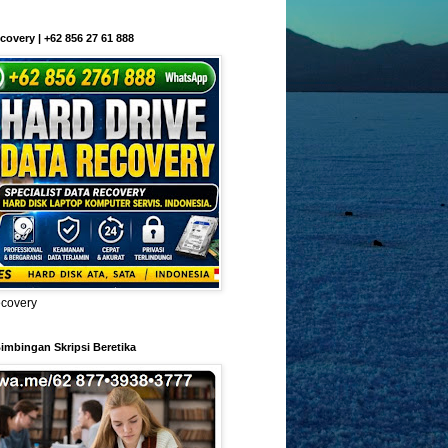
covery | +62 856 27 61 888
ecovery
imbingan Skripsi Beretika