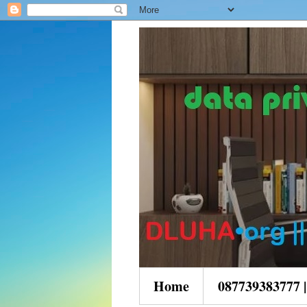
Home
087739383777 