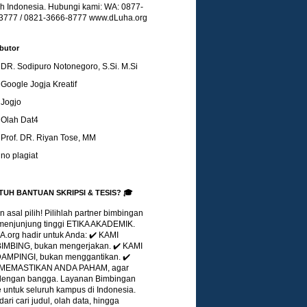
uh Indonesia. Hubungi kami: WA: 0877-
3777 / 0821-3666-8777 www.dLuha.org
butor
DR. Sodipuro Notonegoro, S.Si. M.Si
Google Jogja Kreatif
Jogjo
Olah Dat4
Prof. DR. Riyan Tose, MM
no plagiat
TUH BANTUAN SKRIPSI & TESIS? 🎓
 asal pilih! Pilihlah partner bimbingan
menjunjung tinggi ETIKA AKADEMIK.
.org hadir untuk Anda: ✔️ KAMI
MBING, bukan mengerjakan. ✔️ KAMI
MPINGI, bukan menggantikan. ✔️
 MEMASTIKAN ANDA PAHAM, agar
 dengan bangga. Layanan Bimbingan
 untuk seluruh kampus di Indonesia.
dari cari judul, olah data, hingga