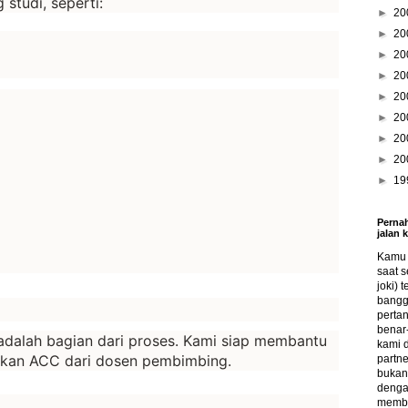
studi, seperti:
►
20
►
20
►
20
►
20
►
20
►
20
►
20
►
20
►
19
Pernah
jalan 
Kamu s
saat s
joki) 
bangg
perta
benar-
dalah bagian dari proses. Kami siap membantu
kami 
tkan ACC dari dosen pembimbing.
partne
bukan 
denga
memba