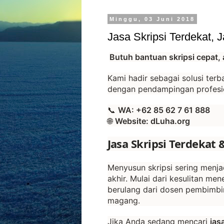
Minggu, 03 Juni 2018
Jasa Skripsi Terdekat, 
Butuh bantuan skripsi cepat, 
Kami hadir sebagai solusi terb
dengan pendampingan profesi
📞
WA: +62 85 62 7 61 888
🌐
Website: dLuha.org
Jasa Skripsi Terdekat 
Menyusun skripsi sering menja
akhir. Mulai dari kesulitan me
berulang dari dosen pembimbin
magang.
Jika Anda sedang mencari
jas