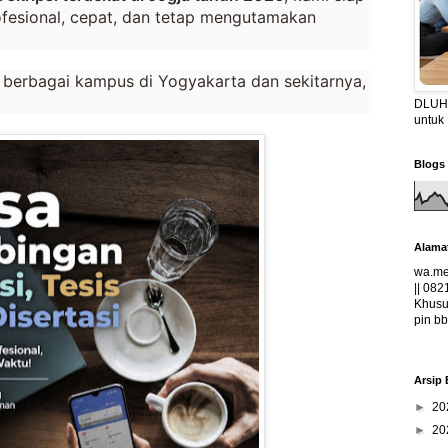
esional, cepat, dan tetap mengutamakan
 berbagai kampus di Yogyakarta dan sekitarnya,
DLUHA
untuk
Blogs 
Alama
wa.me
|| 082
Khusus
pin bb
Arsip 
►
20
►
20