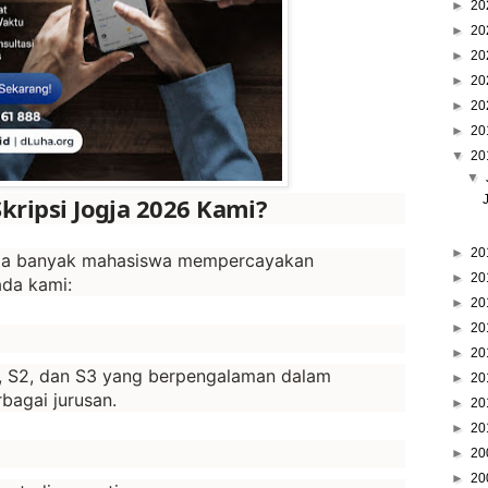
►
20
►
20
►
20
►
20
►
20
►
20
▼
20
▼
kripsi Jogja 2026 Kami?
►
20
apa banyak mahasiswa mempercayakan
►
20
da kami:
►
20
►
20
►
20
S1, S2, dan S3 yang berpengalaman dalam
►
20
bagai jurusan.
►
20
►
20
►
20
►
20