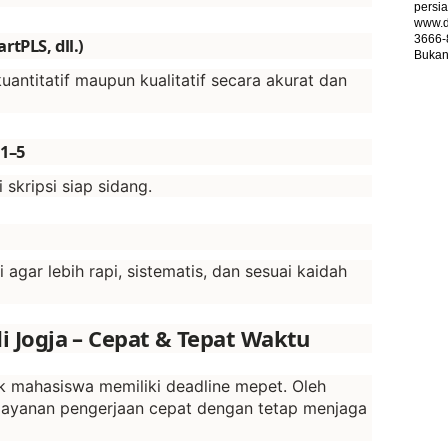
persia
www.d
3666-
tPLS, dll.)
Bukan 
antitatif maupun kualitatif secara akurat dan
 1–5
kripsi siap sidang.
gar lebih rapi, sistematis, dan sesuai kaidah
di Jogja – Cepat & Tepat Waktu
mahasiswa memiliki deadline mepet. Oleh
 layanan pengerjaan cepat dengan tetap menjaga