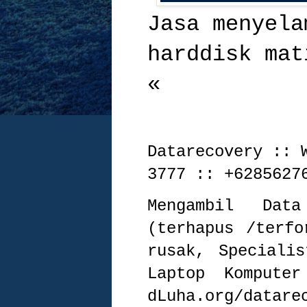
Jasa menyela
harddisk ma
«
Datarecovery :: 
3777 :: +6285627
Mengambil Dat
(terhapus /terfo
rusak, Speciali
Laptop Komputer
dLuha.org/datare