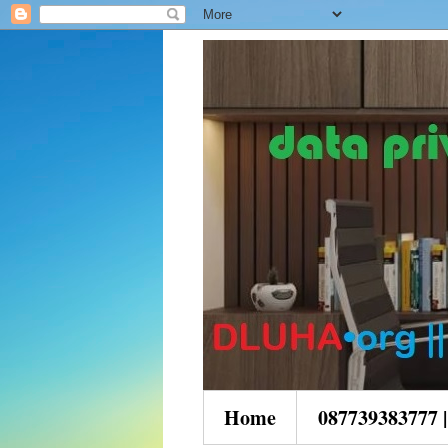
Home
087739383777 