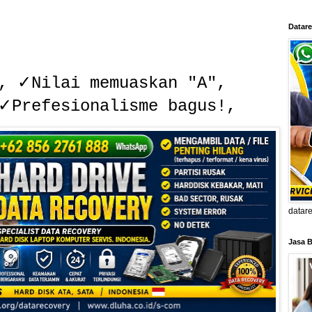
Datare
, ✓Nilai memuaskan "A",
 ✓Prefesionalisme bagus!,
datar
Jasa B