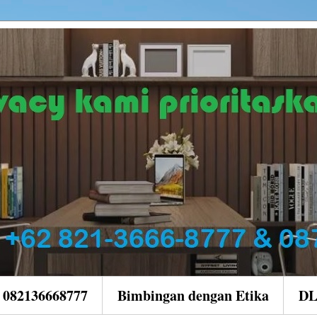
| 082136668777
Bimbingan dengan Etika
D