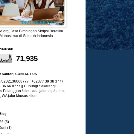
.org, Jasa Bimbingan Skripsi Beretika
 Mahasiswa di Seluruh Indonesia
Statistik
71,935
t Kantor | CONTACT US
/6282136668777 | +62877 39 38 3777
1 36 66 8777 || Hubungi Sekarang!
 Pelanggan /klient ada jalur telp/no.hp,
, WA jalur khusus klient
Blog
26
(3)
Juni
(1)