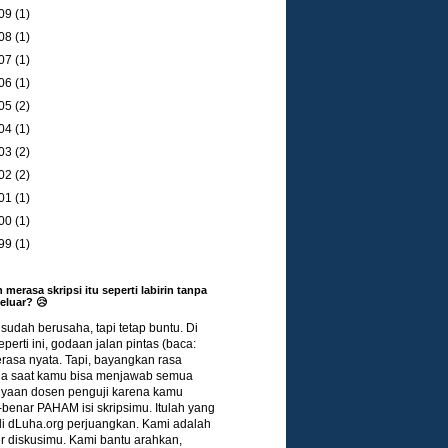
09
(1)
08
(1)
07
(1)
06
(1)
05
(2)
04
(1)
03
(2)
02
(2)
01
(1)
00
(1)
99
(1)
 merasa skripsi itu seperti labirin tanpa
keluar? 😥
udah berusaha, tapi tetap buntu. Di
eperti ini, godaan jalan pintas (baca:
terasa nyata. Tapi, bayangkan rasa
a saat kamu bisa menjawab semua
nyaan dosen penguji karena kamu
benar PAHAM isi skripsimu. Itulah yang
di dLuha.org perjuangkan. Kami adalah
r diskusimu. Kami bantu arahkan,