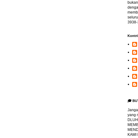
bukan 
denga
memba
selur
3938-
Kontri
🎓 BU
Jangan
yang 
DLUHA
MEMBI
MENDA
KAMI