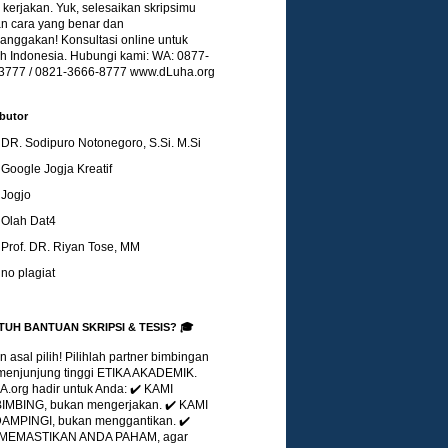
kerjakan. Yuk, selesaikan skripsimu
n cara yang benar dan
nggakan! Konsultasi online untuk
uh Indonesia. Hubungi kami: WA: 0877-
3777 / 0821-3666-8777 www.dLuha.org
butor
DR. Sodipuro Notonegoro, S.Si. M.Si
Google Jogja Kreatif
Jogjo
Olah Dat4
Prof. DR. Riyan Tose, MM
no plagiat
TUH BANTUAN SKRIPSI & TESIS? 🎓
 asal pilih! Pilihlah partner bimbingan
menjunjung tinggi ETIKA AKADEMIK.
.org hadir untuk Anda: ✔️ KAMI
MBING, bukan mengerjakan. ✔️ KAMI
MPINGI, bukan menggantikan. ✔️
 MEMASTIKAN ANDA PAHAM, agar