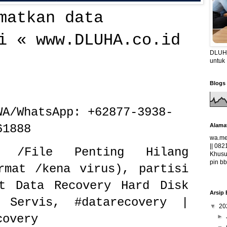
matkan data
ti «
www.DLUHA.co.id
DLUHA
untuk
Blogs 
WA/WhatsApp: +62877-3938-
Alama
61888
wa.me
|| 082
a /File Penting Hilang
Khusus
pin bb
rmat /kena virus), partisi
st Data Recovery Hard Disk
Arsip 
 Servis, #datarecovery |
▼
20
covery
►