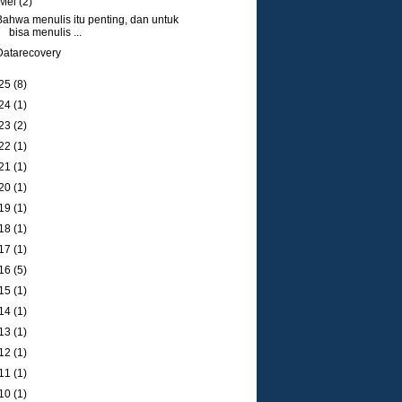
Mei
(2)
Bahwa menulis itu penting, dan untuk
bisa menulis ...
Datarecovery
25
(8)
24
(1)
23
(2)
22
(1)
21
(1)
20
(1)
19
(1)
18
(1)
17
(1)
16
(5)
15
(1)
14
(1)
13
(1)
12
(1)
11
(1)
10
(1)