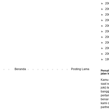
►
20
►
20
►
20
►
20
►
20
►
20
►
20
►
20
►
20
►
20
►
19
Beranda
Posting Lama
Pernah
jalan 
Kamu s
saat s
joki) 
bangg
perta
benar-
kami 
partne