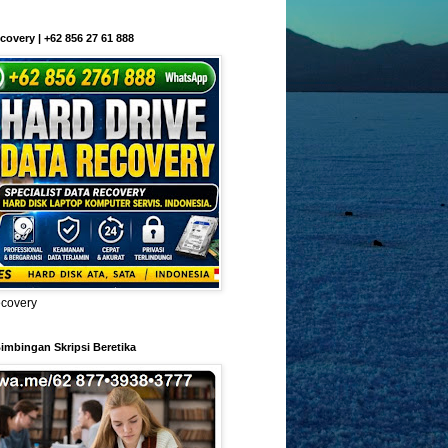
covery | +62 856 27 61 888
ecovery
imbingan Skripsi Beretika