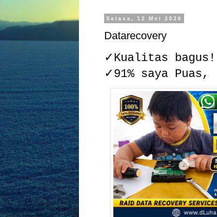
Selasa, 12 Mei 2026
Datarecovery
✓Kualitas bagus!
✓91% saya Puas,