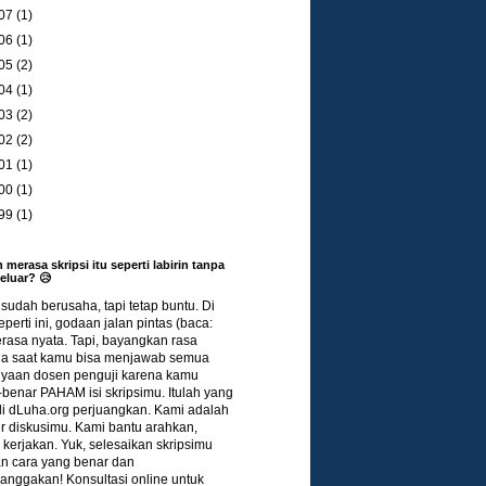
07
(1)
06
(1)
05
(2)
04
(1)
03
(2)
02
(2)
01
(1)
00
(1)
99
(1)
 merasa skripsi itu seperti labirin tanpa
keluar? 😥
udah berusaha, tapi tetap buntu. Di
eperti ini, godaan jalan pintas (baca:
terasa nyata. Tapi, bayangkan rasa
a saat kamu bisa menjawab semua
nyaan dosen penguji karena kamu
benar PAHAM isi skripsimu. Itulah yang
di dLuha.org perjuangkan. Kami adalah
r diskusimu. Kami bantu arahkan,
kerjakan. Yuk, selesaikan skripsimu
n cara yang benar dan
nggakan! Konsultasi online untuk