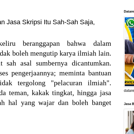
Datare
n Jasa Skripsi Itu Sah-Sah Saja,
eliru beranggapan bahwa dalam
idak boleh mengutip karya ilmiah lain.
at sah asal sumbernya dicantumkan.
ses pengerjaannya; meminta bantuan
idak tergolong "pelacuran ilmiah".
datar
a teman, kakak tingkat, hingga jasa
alah hal yang wajar dan boleh banget
Jasa B