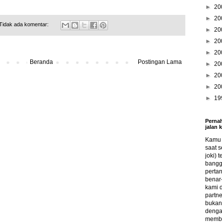
►
20
►
20
Tidak ada komentar:
►
20
►
20
►
20
Beranda
Postingan Lama
►
20
►
20
►
20
►
19
Pernah
jalan 
Kamu s
saat s
joki) 
bangg
perta
benar-
kami 
partne
bukan 
denga
memba