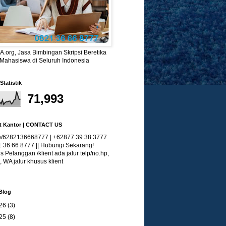
.org, Jasa Bimbingan Skripsi Beretika
 Mahasiswa di Seluruh Indonesia
Statistik
71,993
t Kantor | CONTACT US
/6282136668777 | +62877 39 38 3777
1 36 66 8777 || Hubungi Sekarang!
 Pelanggan /klient ada jalur telp/no.hp,
, WA jalur khusus klient
Blog
26
(3)
25
(8)