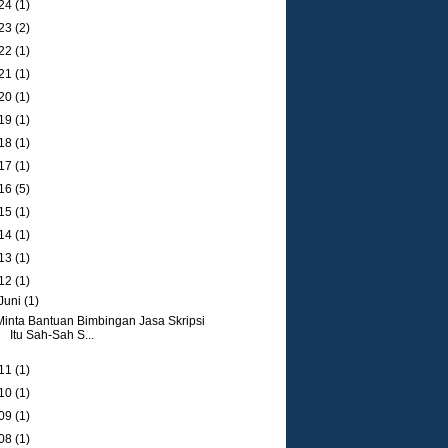
24
(1)
23
(2)
22
(1)
21
(1)
20
(1)
19
(1)
18
(1)
17
(1)
16
(5)
15
(1)
14
(1)
13
(1)
12
(1)
Juni
(1)
Minta Bantuan Bimbingan Jasa Skripsi
Itu Sah-Sah S...
11
(1)
10
(1)
09
(1)
08
(1)