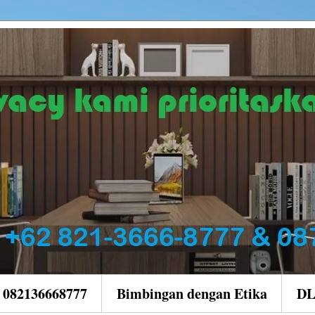
| 082136668777
Bimbingan dengan Etika
D