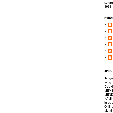
selur
3938-
Kontri
🎓 BU
Jangan
yang 
DLUHA
MEMBI
MENDA
KAMI
lulus
Online
Mulai 