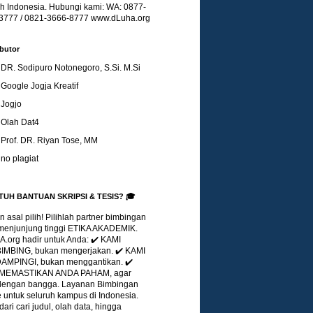
uh Indonesia. Hubungi kami: WA: 0877-
3777 / 0821-3666-8777 www.dLuha.org
butor
DR. Sodipuro Notonegoro, S.Si. M.Si
Google Jogja Kreatif
Jogjo
Olah Dat4
Prof. DR. Riyan Tose, MM
no plagiat
TUH BANTUAN SKRIPSI & TESIS? 🎓
 asal pilih! Pilihlah partner bimbingan
menjunjung tinggi ETIKA AKADEMIK.
.org hadir untuk Anda: ✔️ KAMI
MBING, bukan mengerjakan. ✔️ KAMI
MPINGI, bukan menggantikan. ✔️
 MEMASTIKAN ANDA PAHAM, agar
 dengan bangga. Layanan Bimbingan
 untuk seluruh kampus di Indonesia.
dari cari judul, olah data, hingga