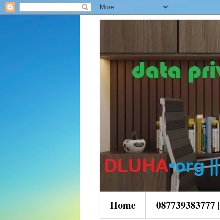
Home
087739383777 