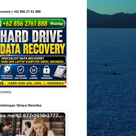
covery | +62 856 27 61 888
ecovery
imbingan Skripsi Beretika