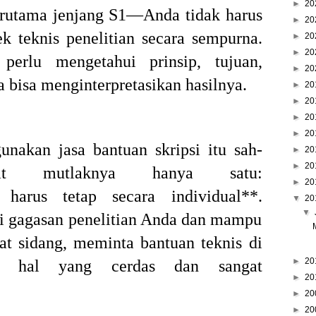
►
20
rutama jenjang S1—Anda tidak harus
►
20
k teknis penelitian secara sempurna.
►
20
►
20
perlu mengetahui prinsip, tujuan,
►
20
ta bisa menginterpretasikan hasilnya.
►
20
►
20
►
20
►
20
nakan jasa bantuan skripsi itu sah-
►
20
►
20
at mutlaknya hanya satu:
►
20
 harus tetap secara individual**.
▼
20
▼
 gagasan penelitian Anda dan mampu
t sidang, meminta bantuan teknis di
►
20
ah hal yang cerdas dan sangat
►
20
►
20
►
20