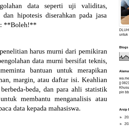
olahan data seperti uji validitas,
i, dan hipotesis diserahkan pada jasa
a: **Boleh!**
DLUHA
untuk
Blogs 
penelitian harus murni dari pemikiran
engolahan data murni bersifat teknis,
meminta bantuan untuk merapikan
Alama
an, margin, atau daftar isi. Keahlian
wa.me
|| 082
Khusus
berbeda-beda, dan para ahli statistik
pin bb
n untuk membantu menganalisis atau
aca data kepada mahasiswa.
Arsip 
►
20
►
20