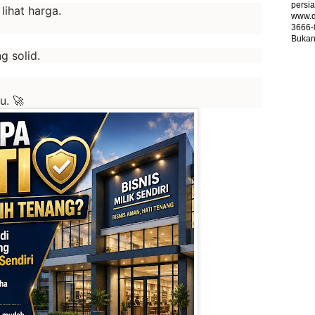
persia
lihat harga.
www.d
3666-
Bukan 
 solid.
u. 🚀