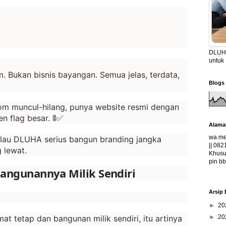
DLUHA
untuk
 Bukan bisnis bayangan. Semua jelas, terdata,
Blogs 
om muncul-hilang, punya website resmi dengan
en flag besar. 🚦✅
Alama
wa.me
alau DLUHA serius bangun branding jangka
|| 082
 lewat.
Khusus
pin bb
Bangunannya Milik Sendiri
Arsip 
►
20
t tetap dan bangunan milik sendiri, itu artinya
►
20