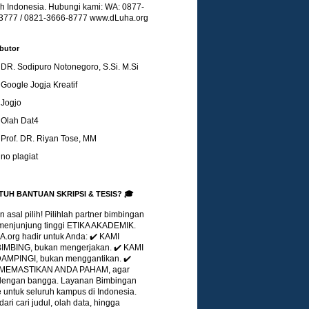
uh Indonesia. Hubungi kami: WA: 0877-
3777 / 0821-3666-8777 www.dLuha.org
butor
DR. Sodipuro Notonegoro, S.Si. M.Si
Google Jogja Kreatif
Jogjo
Olah Dat4
Prof. DR. Riyan Tose, MM
no plagiat
TUH BANTUAN SKRIPSI & TESIS? 🎓
 asal pilih! Pilihlah partner bimbingan
menjunjung tinggi ETIKA AKADEMIK.
.org hadir untuk Anda: ✔️ KAMI
MBING, bukan mengerjakan. ✔️ KAMI
MPINGI, bukan menggantikan. ✔️
 MEMASTIKAN ANDA PAHAM, agar
 dengan bangga. Layanan Bimbingan
 untuk seluruh kampus di Indonesia.
dari cari judul, olah data, hingga