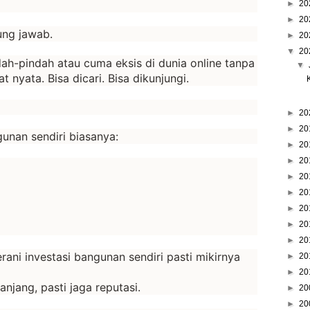
►
20
►
20
ung jawab.
►
20
▼
20
h-pindah atau cuma eksis di dunia online tanpa
▼
t nyata. Bisa dicari. Bisa dikunjungi.
►
20
►
20
unan sendiri biasanya:
►
20
►
20
►
20
►
20
►
20
►
20
►
20
ani investasi bangunan sendiri pasti mikirnya
►
20
►
20
njang, pasti jaga reputasi.
►
20
►
20