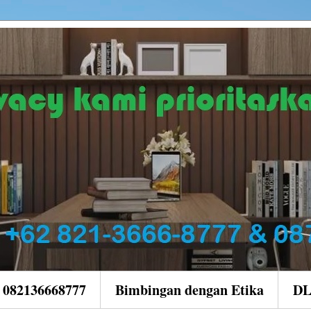
| 082136668777
Bimbingan dengan Etika
D