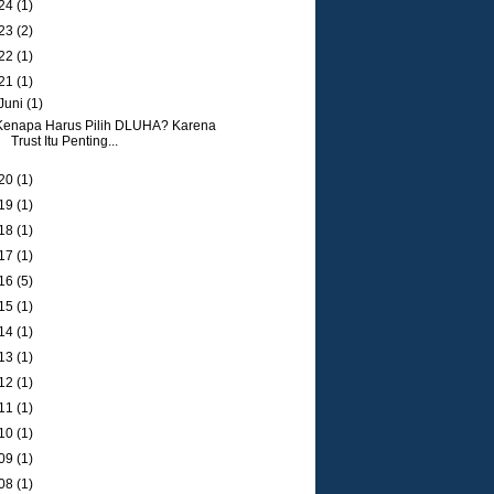
24
(1)
23
(2)
22
(1)
21
(1)
Juni
(1)
Kenapa Harus Pilih DLUHA? Karena
Trust Itu Penting...
20
(1)
19
(1)
18
(1)
17
(1)
16
(5)
15
(1)
14
(1)
13
(1)
12
(1)
11
(1)
10
(1)
09
(1)
08
(1)