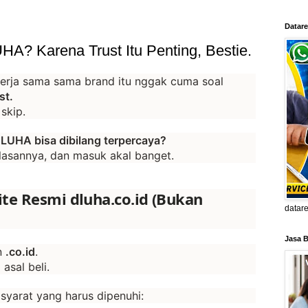
Datare
HA? Karena Trust Itu Penting, Bestie.
kerja sama sama brand itu nggak cuma soal
st.
skip.
LUHA bisa dibilang terpercaya?
alasannya, dan masuk akal banget.
te Resmi dluha.co.id (Bukan
datar
Jasa B
n
.co.id
.
asal beli.
syarat yang harus dipenuhi: