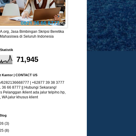
.org, Jasa Bimbingan Skripsi Beretika
 Mahasiswa di Seluruh Indonesia
Statistik
71,945
t Kantor | CONTACT US
/6282136668777 | +62877 39 38 3777
1 36 66 8777 || Hubungi Sekarang!
 Pelanggan /klient ada jalur telp/no.hp,
, WA jalur khusus klient
Blog
26
(3)
25
(8)