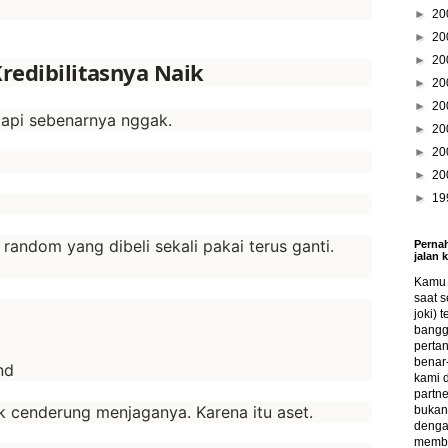
►
20
►
20
►
20
redibilitasnya Naik
►
20
►
20
 tapi sebenarnya nggak.
►
20
►
20
►
20
►
19
andom yang dibeli sekali pakai terus ganti.
Pernah
jalan 
Kamu s
saat s
joki) 
bangg
perta
benar-
nd
kami 
partne
 cenderung menjaganya. Karena itu aset.
bukan 
denga
memba