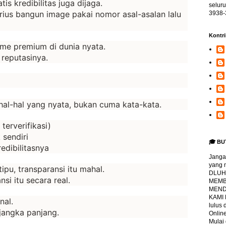
s kredibilitas juga dijaga.
selur
ius bangun image pakai nomor asal-asalan lalu
3938-
Kontri
me premium di dunia nyata.
 reputasinya.
 hal-hal yang nyata, bukan cuma kata-kata.
terverifikasi)
 sendiri
🎓 BU
edibilitasnya
Jangan
yang 
tipu, transparansi itu mahal.
DLUHA
i itu secara real.
MEMBI
MENDA
KAMI
nal.
lulus
jangka panjang.
Online
Mulai 