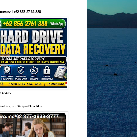
covery | +62 856 27 61 888
ecovery
imbingan Skripsi Beretika