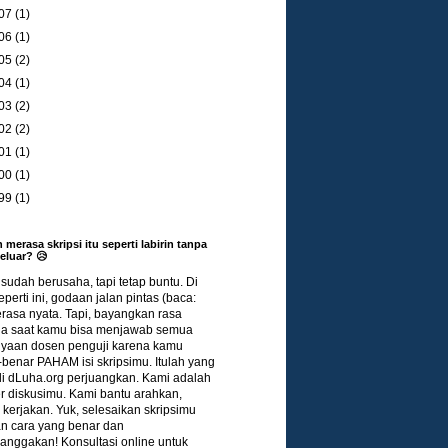
07
(1)
06
(1)
05
(2)
04
(1)
03
(2)
02
(2)
01
(1)
00
(1)
99
(1)
 merasa skripsi itu seperti labirin tanpa
keluar? 😥
udah berusaha, tapi tetap buntu. Di
eperti ini, godaan jalan pintas (baca:
terasa nyata. Tapi, bayangkan rasa
a saat kamu bisa menjawab semua
nyaan dosen penguji karena kamu
benar PAHAM isi skripsimu. Itulah yang
di dLuha.org perjuangkan. Kami adalah
r diskusimu. Kami bantu arahkan,
kerjakan. Yuk, selesaikan skripsimu
n cara yang benar dan
nggakan! Konsultasi online untuk