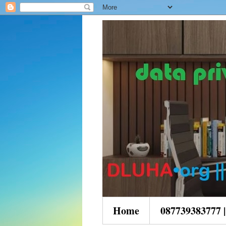
Home
087739383777 