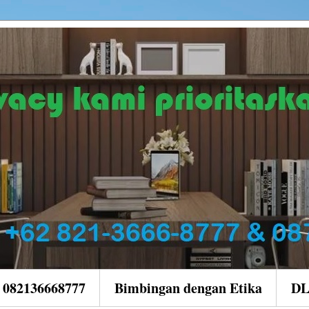
| 082136668777
Bimbingan dengan Etika
D