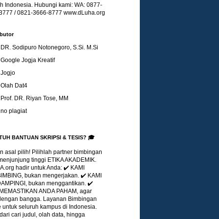
uh Indonesia. Hubungi kami: WA: 0877-
3777 / 0821-3666-8777 www.dLuha.org
butor
DR. Sodipuro Notonegoro, S.Si. M.Si
Google Jogja Kreatif
Jogjo
Olah Dat4
Prof. DR. Riyan Tose, MM
no plagiat
TUH BANTUAN SKRIPSI & TESIS? 🎓
 asal pilih! Pilihlah partner bimbingan
menjunjung tinggi ETIKA AKADEMIK.
.org hadir untuk Anda: ✔️ KAMI
MBING, bukan mengerjakan. ✔️ KAMI
MPINGI, bukan menggantikan. ✔️
 MEMASTIKAN ANDA PAHAM, agar
 dengan bangga. Layanan Bimbingan
 untuk seluruh kampus di Indonesia.
dari cari judul, olah data, hingga