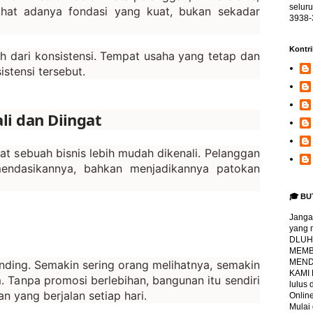
selur
ihat adanya fondasi yang kuat, bukan sekadar
3938-
Kontri
h dari konsistensi. Tempat usaha yang tetap dan
stensi tersebut.
li dan Diingat
at sebuah bisnis lebih mudah dikenali. Pelanggan
endasikannya, bahkan menjadikannya patokan
🎓 BU
Jangan
yang 
DLUHA
MEMBI
MENDA
anding. Semakin sering orang melihatnya, semakin
KAMI
. Tanpa promosi berlebihan, bangunan itu sendiri
lulus
 yang berjalan setiap hari.
Online
Mulai 