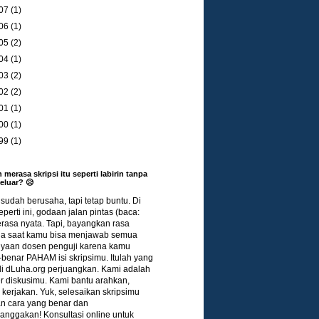
07
(1)
06
(1)
05
(2)
04
(1)
03
(2)
02
(2)
01
(1)
00
(1)
99
(1)
 merasa skripsi itu seperti labirin tanpa
keluar? 😥
udah berusaha, tapi tetap buntu. Di
eperti ini, godaan jalan pintas (baca:
terasa nyata. Tapi, bayangkan rasa
a saat kamu bisa menjawab semua
nyaan dosen penguji karena kamu
benar PAHAM isi skripsimu. Itulah yang
di dLuha.org perjuangkan. Kami adalah
r diskusimu. Kami bantu arahkan,
kerjakan. Yuk, selesaikan skripsimu
n cara yang benar dan
nggakan! Konsultasi online untuk