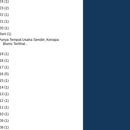
24
(1)
23
(2)
22
(1)
21
(1)
20
(1)
Juni
(1)
Punya Tempat Usaha Sendiri, Kenapa
Bisnis Terlihat...
19
(1)
18
(1)
17
(1)
16
(5)
15
(1)
14
(1)
13
(1)
12
(1)
11
(1)
10
(1)
09
(1)
08
(1)