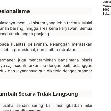
persia
www.d
esionalisme
3666-
Bukan 
asanya memiliki sistem yang lebih tertata. Mulai
panan barang, hingga area kerja karyawan. Semua
ncang untuk jangka panjang.
pada kualitas pelayanan. Pelanggan merasakan
lebih profesional, dan lebih terstruktur.
ermanen juga mencerminkan bagaimana bisnis
tnya saja sudah terkonsep dengan baik, pelanggan
uk dan layanannya pun dikelola dengan standar
Tambah Secara Tidak Langsung
 usaha sendiri sering kali meningkatkan nilai
 jasa yang ditawarkan.