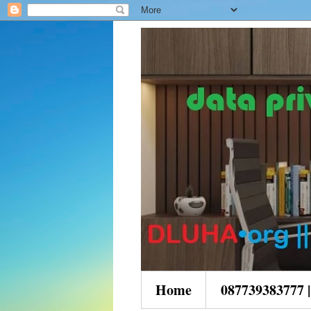
Home
087739383777 