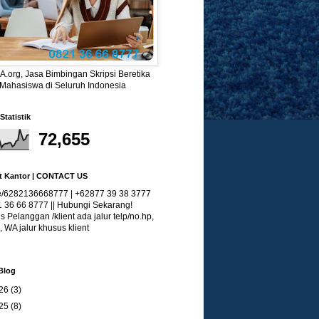
.org, Jasa Bimbingan Skripsi Beretika
 Mahasiswa di Seluruh Indonesia
Statistik
72,655
t Kantor | CONTACT US
/6282136668777 | +62877 39 38 3777
1 36 66 8777 || Hubungi Sekarang!
 Pelanggan /klient ada jalur telp/no.hp,
, WA jalur khusus klient
Blog
26
(3)
25
(8)