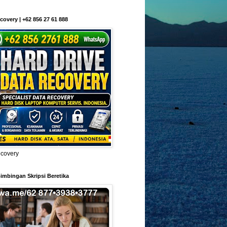
covery | +62 856 27 61 888
ecovery
imbingan Skripsi Beretika