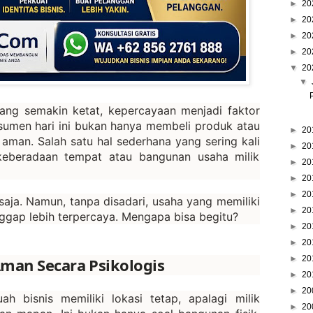
►
20
►
20
►
20
►
20
▼
20
▼
yang semakin ketat, kepercayaan menjadi faktor
umen hari ini bukan hanya membeli produk atau
►
20
 aman. Salah satu hal sederhana yang sering kali
►
20
 keberadaan tempat atau bangunan usaha milik
►
20
►
20
►
20
 saja. Namun, tanpa disadari, usaha yang memiliki
►
20
ggap lebih terpercaya. Mengapa bisa begitu?
►
20
►
20
►
20
man Secara Psikologis
►
20
►
20
h bisnis memiliki lokasi tetap, apalagi milik
►
20