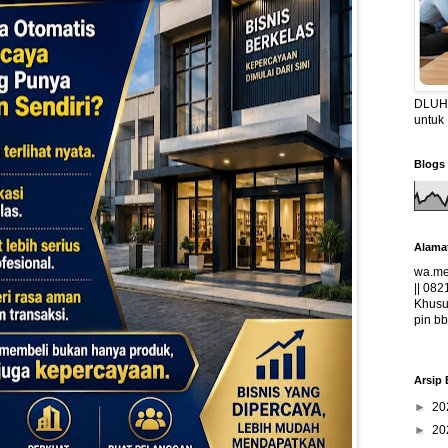
DLUHA
untuk
Blogs 
Alama
wa.me
|| 082
Khusus
pin bb
Arsip 
►
20
►
20