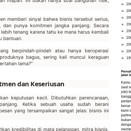
dan mapan. Ini bukan hanya soal bangunan fisik,
►
20
►
20
►
20
 memberi sinyal bahwa bisnis tersebut serius,
►
20
, dan punya komitmen jangka panjang. Secara
 lebih tenang karena tahu ke mana harus kembali
►
20
u bantuan.
►
20
►
20
ang berpindah-pindah atau hanya beroperasi
►
20
produknya bagus, sering kali muncul keraguan
►
19
bertahan lama?”
Pernah
jalan 
tmen dan Keseriusan
Kamu s
saat s
joki) 
bangg
ukan keputusan kecil. Dibutuhkan perencanaan,
perta
 panjang. Ketika sebuah usaha sudah berani
benar-
esan yang tersampaikan sangat jelas: bisnis ini
kami 
partne
bukan 
denga
kan kredibilitas di mata pelanggan, mitra bisnis,
memba